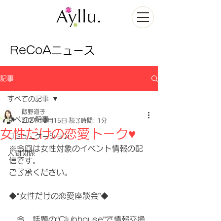
ReCoAニュース
記事
すべての記事
飯野道子
すべての記事
2021年2月15日
読了時間: 1分
女性だけの恋愛トーク♥
コミュニケーション
※今回は女性対象のイベント情報の配
人間関係
信です。
ご了承ください。
◆“女性だけの恋愛座談会”◆
　今、話題の“Clubhouse”で情報交換