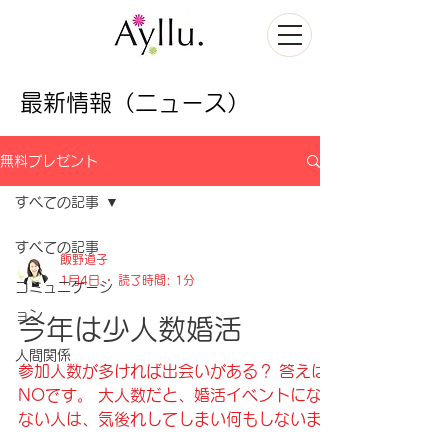
最新情報（ニュース）
無料プレゼント
すべての記事
すべての記事
飯野道子
1月4日
読了時間: 1分
コミュニケーシ
ョン
今年は少人数婚活
人間関係
参加人数が多ければ出会いがある？ 答えは
NOです。 大人数だと、婚活イベントになれ
ない人は、気後れしてしまい何もしないまま
終わってしまうこと多数！！ なので、少人