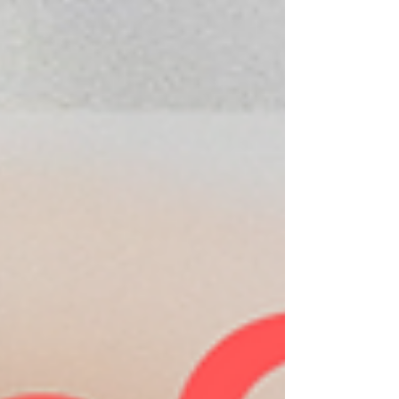
た夫婦を何組も 見ています。 だから、心が
すり減るのなら 離婚すればいいと思うの
よ。 で、ちゃんと別の誰かと 再婚して欲し
い その時に大事なのは、...